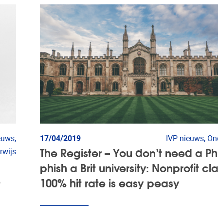
euws,
17/04/2019
IVP nieuws, On
The Register – You don’t need a Ph
rwijs
phish a Brit university: Nonprofit cl
e
100% hit rate is easy peasy