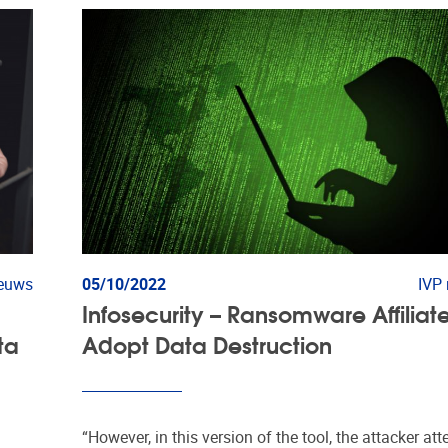
ieuws
05/10/2022
IVP
Infosecurity – Ransomware Affiliat
ta
Adopt Data Destruction
“However, in this version of the tool, the attacker at