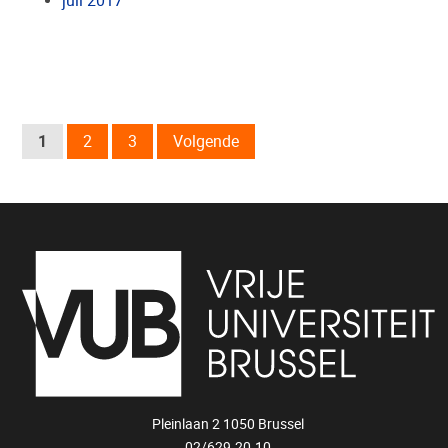
juli 2017
1
2
3
Volgende
Pleinlaan 2 1050 Brussel
02/629.20.10