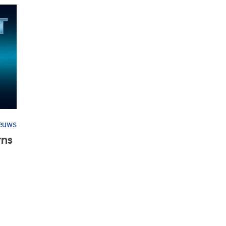
ieuws
rns