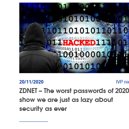
20/11/2020
IVP n
ZDNET – The worst passwords of 202
show we are just as lazy about
security as ever