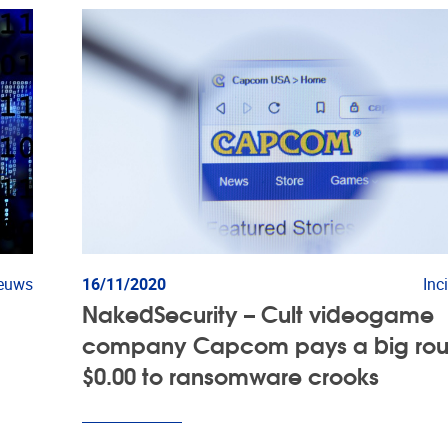
ieuws
16/11/2020
Inc
0
NakedSecurity – Cult videogame
company Capcom pays a big ro
$0.00 to ransomware crooks