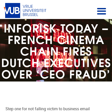
INFORISK TODAY –
FRENCH CINEMA
CHAIN FIRES
DUTCH EXECUTIVES
OVER ‘CEO FRAUD’
Step one for not falling victim to business email