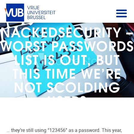
NACKEDSECURITY –
WORST PASSWORDS
LIST IS OUT, BUT
THIS TIME WE’RE
NOT SCOLDING
USERS
… they’re still using “123456” as a password. This year,