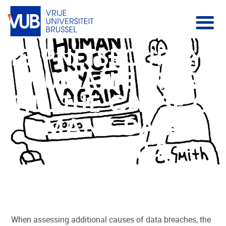
HELPNETSECURITY –
HUMAN ERROR
STILL THE CAUSE OF
MANY DATA
BREACHES.
When assessing additional causes of data breaches, the