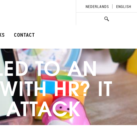
NEDERLANDS
ENGLISH
KS
CONTACT
ED TO AN
ITH HR? IT
G ATTACK