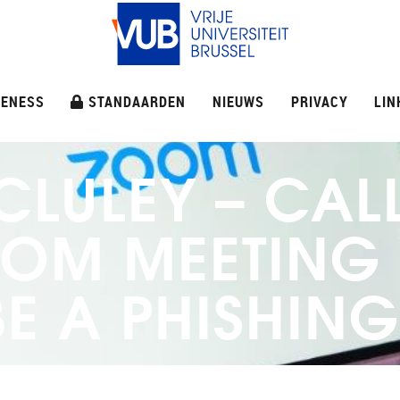
ENESS
STANDAARDEN
NIEUWS
PRIVACY
LIN
LULEY – CALL
OM MEETING W
E A PHISHIN