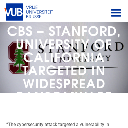
CBS – STANFORD,
UNIVERSITY OF
CALIFORNIA
TARGETED IN
WIDESPREAD
RANSOMWARE
CYBER ATTACK
“The cybersecurity attack targeted a vulnerability in