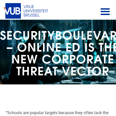
SECURITYBOULEVA
– ONLINE ED IS TH
NEW CORPORATE
THREAT VECTOR
“Schools are popular targets because they often lack the