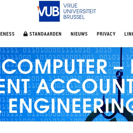
ENESS
STANDAARDEN
NIEUWS
PRIVACY
LIN
GCOMPUTER 
IENT ACCOUN
L ENGINEERIN