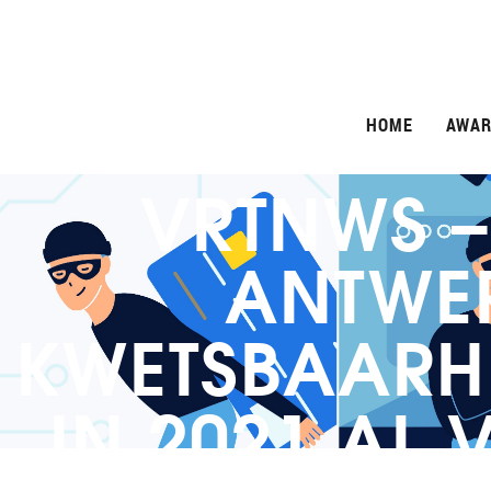
HOME
AWAR
VRTNWS –
ANTWER
KWETSBAARH
IN 2021 AL