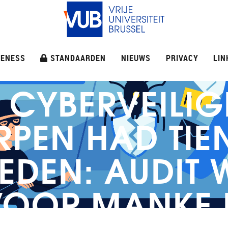
ENESS
STANDAARDEN
NIEUWS
PRIVACY
LIN
 CYBERVEILIG
PEN HAD TIE
EDEN: AUDIT
 VOOR MANKE 