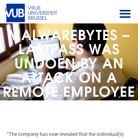
MALWAREBYTES –
LASTPASS WAS
UNDOEN BY AN
ATTACK ON A
REMOTE EMPLOYEE
“The company has now revealed that the individual(s)