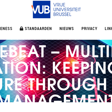
ENESS
STANDAARDEN
NIEUWS
PRIVACY
LIN
EBEAT – MULT
TION: KEEPI
RE THROUGH 
MANAGEMEN