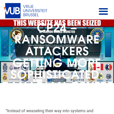
CP24 –
RANSOMWARE
ATTACKERS
GETTING MORE
SOPHISTICATED:
CANADIAN CENTRE
FOR CYBER
SECURITY
“Instead of weaseling their way into systems and