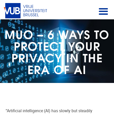
MUO – 6 WAYS TO
PROTECT YOUR
PRIVACY IN THE
ERA OF AI
“Artificial intelligence (AI) has slowly but steadily