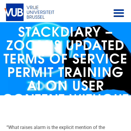
STACKDIARY –
ZOOM’S UPDATED
TERMS OF SERVICE
PERMIT TRAINING
AI ON USER
CONTENT WITHOUT
OPT-OUT
“What raises alarm is the explicit mention of the