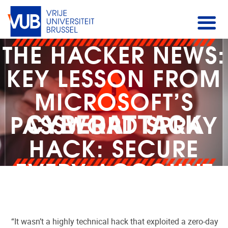
THE HACKER NEWS:
KEY LESSON FROM
MICROSOFT’S
PASSWORD SPRAY
HACK: SECURE
EVERY ACCOUNT
“It wasn’t a highly technical hack that exploited a zero-day