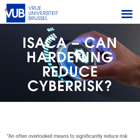
ISACA – CAN
HARDENING
REDUCE
CYBERRISK?
“An often overlooked means to significantly reduce risk