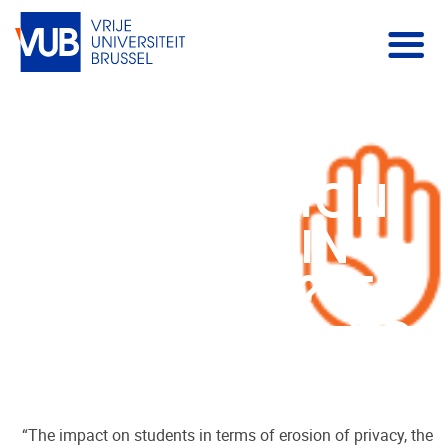
EDSURGE – DOES
FACIAL
RECOGNITION
BELONG IN
SCHOOLS? IT
DEPENDS WHO YOU
ASK
“The impact on students in terms of erosion of privacy, the