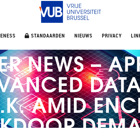
ENESS
STANDAARDEN
NIEUWS
PRIVACY
LIN
ER NEWS – AP
DVANCED DATA
U.K. AMID EN
KDOOR DEM