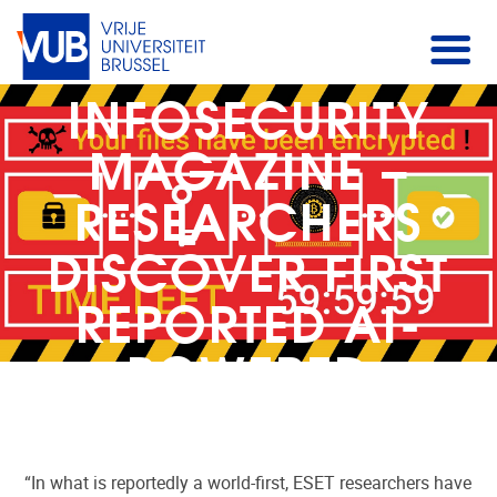
INFOSECURITY
MAGAZINE –
RESEARCHERS
DISCOVER FIRST
REPORTED AI-
POWERED
RANSOMWARE
“In what is reportedly a world-first, ESET researchers have